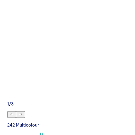
1
/
3
242 Multicolour