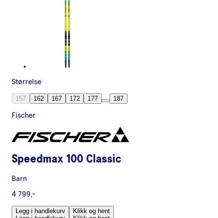
Størrelse
157
162
167
172
177
187
Fischer
Speedmax 100 Classic
Barn
4 799,-
Legg i handlekurv
Klikk og hent