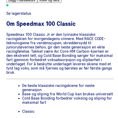
Legg i handlekurv
Klikk og hent
Se lagerstatus
Om
Speedmax 100 Classic
Speedmax 100 Classic Jr er den lynraske klassiske
racingskien for morgendagens vinnere. Med RACE CODE-
teknologiene fra verdenscupen, skreddersydd til
juniorutøvernes behov, gir den neste generasjon en ekte
racingfølelse. Takket være Air Core HM Carbon-kjernen er
den ekstremt lett, og Cold Base Bonding sørger for maksimal
fart gjennom forbedret voksabsorpsjon og slipbarhet i
underlaget. For å beskytte underlaget leveres skiene med et
tynt lag voks, som må fjernes og børstes av før første gangs
bruk.
De beste klassiske racingskiene for neste
generasjon
Base og sliping fra World Cup kan brukes universelt
Cold Base Bonding forbedrer voksing og sliping for
maksimal fart
Classic