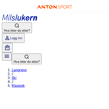
Hva leter du etter?
Logg inn
Hva leter du etter?
Langrenn
/
Ski
/
Klassisk