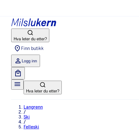
Hva leter du etter?
Finn butikk
Logg inn
Hva leter du etter?
Langrenn
/
Ski
/
Felleski