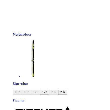
Multicolour
Størrelse
182
187
192
197
202
207
Fischer