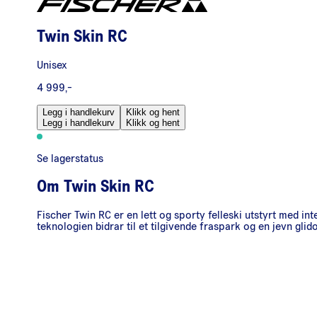
Twin Skin RC
Unisex
4 999,-
Legg i handlekurv
Klikk og hent
Legg i handlekurv
Klikk og hent
Se lagerstatus
Om
Twin Skin RC
Fischer Twin RC er en lett og sporty felleski utstyrt med in
teknologien bidrar til et tilgivende fraspark og en jevn glid