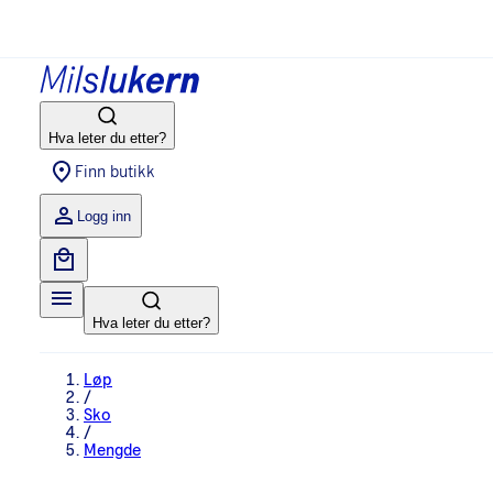
Hva leter du etter?
Finn butikk
Logg inn
Hva leter du etter?
Løp
/
Sko
/
Mengde