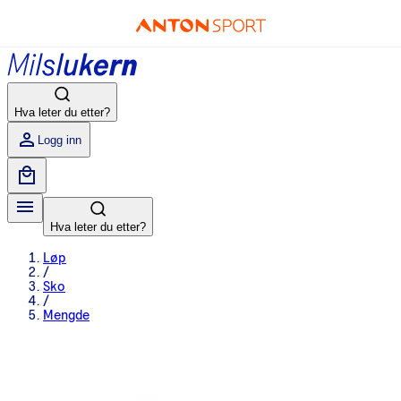
Hva leter du etter?
Logg inn
Hva leter du etter?
Løp
/
Sko
/
Mengde