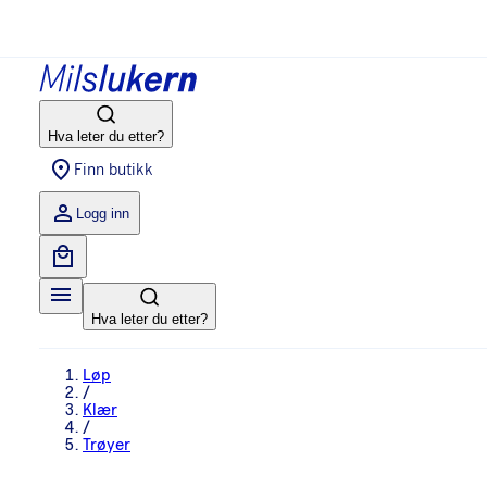
Hva leter du etter?
Finn butikk
Logg inn
Hva leter du etter?
Løp
/
Klær
/
Trøyer