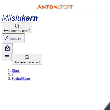
Hva leter du etter?
Logg inn
Hva leter du etter?
Klær
/
Fotballklær