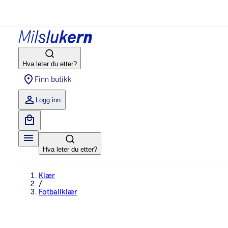
Hva leter du etter?
Finn butikk
Logg inn
Hva leter du etter?
Klær
/
Fotballklær