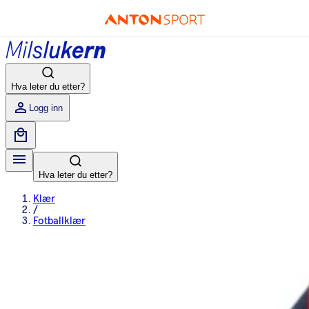
Hva leter du etter?
Logg inn
Hva leter du etter?
Klær
/
Fotballklær