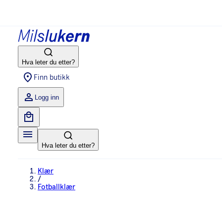
Hva leter du etter?
Finn butikk
Logg inn
Hva leter du etter?
Klær
/
Fotballklær