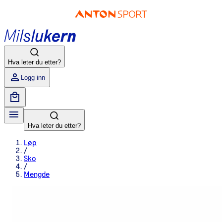
Hva leter du etter?
Logg inn
Hva leter du etter?
Løp
/
Sko
/
Mengde