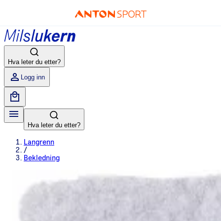
Hva leter du etter?
Logg inn
Hva leter du etter?
Langrenn
/
Bekledning