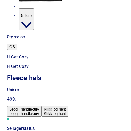
5 flere
Størrelse
OS
H Get Cozy
H Get Cozy
Fleece hals
Unisex
499,-
Legg i handlekurv
Klikk og hent
Legg i handlekurv
Klikk og hent
Se lagerstatus