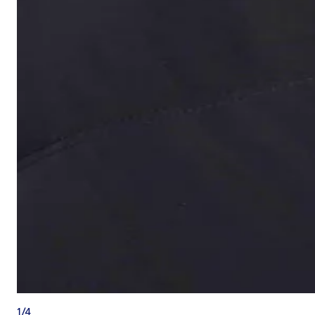
1
/
4