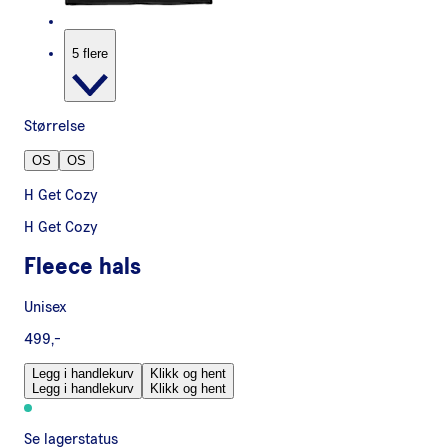
5 flere
Størrelse
OS
OS
H Get Cozy
H Get Cozy
Fleece hals
Unisex
499,-
Legg i handlekurv
Klikk og hent
Legg i handlekurv
Klikk og hent
Se lagerstatus