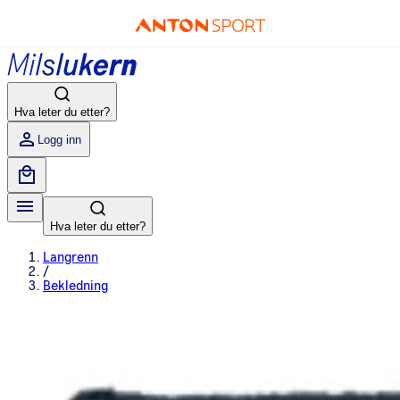
Hva leter du etter?
Logg inn
Hva leter du etter?
Langrenn
/
Bekledning