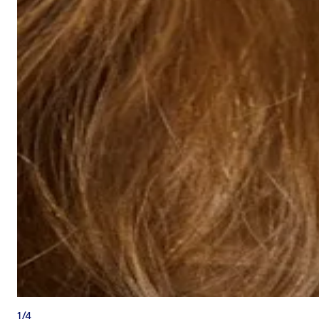
1
/
4