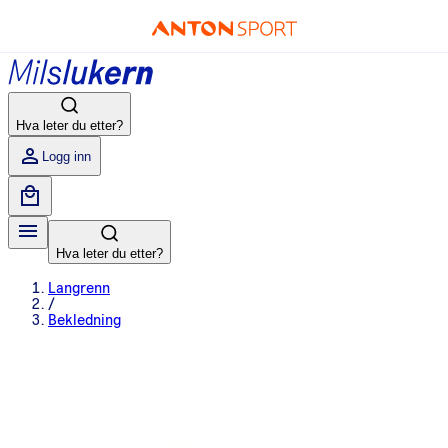
Hva leter du etter?
Logg inn
Hva leter du etter?
Langrenn
/
Bekledning