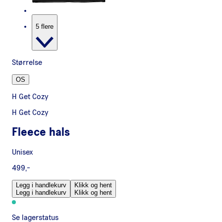
5 flere
Størrelse
OS
H Get Cozy
H Get Cozy
Fleece hals
Unisex
499,-
Legg i handlekurv
Klikk og hent
Legg i handlekurv
Klikk og hent
Se lagerstatus