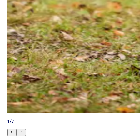
1
/
7