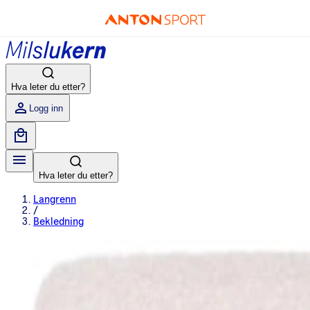
Hva leter du etter?
Logg inn
Hva leter du etter?
Langrenn
/
Bekledning